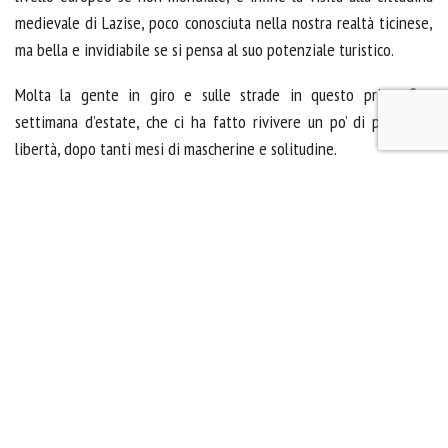
medievale di Lazise, poco conosciuta nella nostra realtà ticinese,
ma bella e invidiabile se si pensa al suo potenziale turistico.
Molta la gente in giro e sulle strade in questo primo fine
settimana d’estate, che ci ha fatto rivivere un po’ di piacere e
libertà, dopo tanti mesi di mascherine e solitudine.
Complimenti a tutti i partecipanti per la simpatia con la quella
hanno saputo interagire e godere di questa bella uscita, che
secondo me resterà nei nostri cuori per la sua bellezza e riuscita!
Giorgio Marcionni
Presidente SCRT