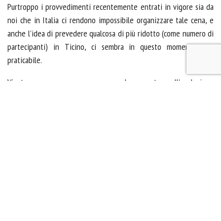
Purtroppo i provvedimenti recentemente entrati in vigore sia da
noi che in Italia ci rendono impossibile organizzare tale cena, e
anche l’idea di prevedere qualcosa di più ridotto (come numero di
partecipanti) in Ticino, ci sembra in questo momento non
praticabile.
Vi terremo comunque sempre al corrente sull’evoluzione
dell’attività del Club e pensiamo che il prossimo incontro sarà nel
corso del mese di febbraio, per l’Assemblea ordinaria.
Per il Comitato:
Giorgio Marcionni
Presidente SCRT