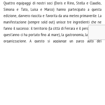
Quattro equipaggi di nostri soci (Doris e Rino, Stella e Claudio,
Simona e Tato, Luisa e Marco) hanno partecipato a questa
edizione, davvero riuscita e favorita da una meteo primaverile. La
manifestazione (sempre sold out) unisce tre ingredienti che ne
fanno il successo: il territorio (la città di Ferrara e il percorso, che
quest’anno ci ha portato fino al mare), la gastronomia, la perfetta
organizzazione. A questo si aggiunge un parco auto dei
concorrenti che raramente capita di vedere.
La gara di regolarità è semplice e divertente; quest’anno non ci
ha visti vincitori. Ma sono stati tre giorni perfetti. Una
manifestazione che consiglio a tutti i soci.
Marco Biroli