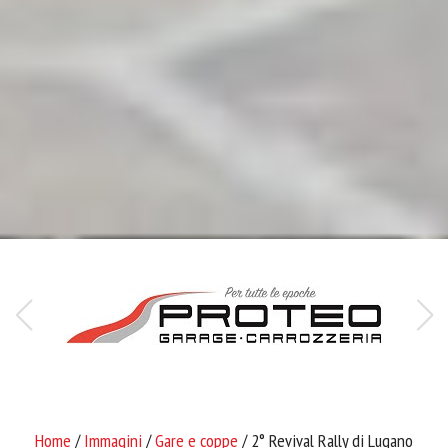
Home
/
Immagini
/
Gare e coppe
/ 2° Revival Rally di Lugano