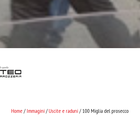
Home
/
Immagini
/
Uscite e raduni
/ 100 Miglia del prosecco