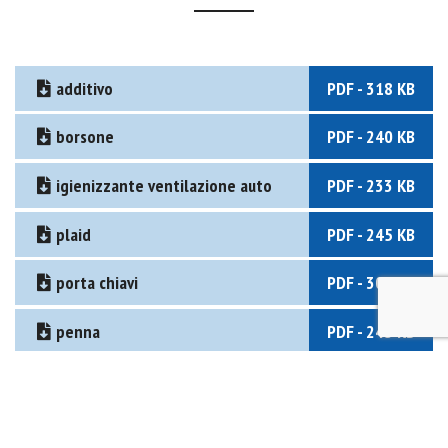
additivo
PDF - 318 KB
borsone
PDF - 240 KB
igienizzante ventilazione auto
PDF - 233 KB
plaid
PDF - 245 KB
porta chiavi
PDF - 304 KB
penna
PDF - 245 KB
porta carte credito
PDF - 255 KB